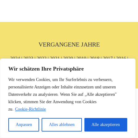
VERGANGENE JAHRE
2024
|
2023
|
2022
|
2021
|
2020
|
2019
|
2018
|
2017
|
2016
|
2015
|
2014
|
2013
|
2012
|
2011
|
2010
|
2009 und 2008
Wir schätzen Ihre Privatsphäre
Wir verwenden Cookies, um Ihr Surferlebnis zu verbessern,
personalisierte Anzeigen oder Inhalte einzusetzen und unseren
Datenverkehr zu analysieren. Wenn Sie auf „Alle akzeptieren"
klicken, stimmen Sie der Anwendung von Cookies
zu.
Cookie-Richtlinie
© KARL-NIX-STIFTUNG
IMPRESSUM
|
DATENSCHUTZERKLÄRUNG
Anpassen
Alles ablehnen
Alle akzeptieren