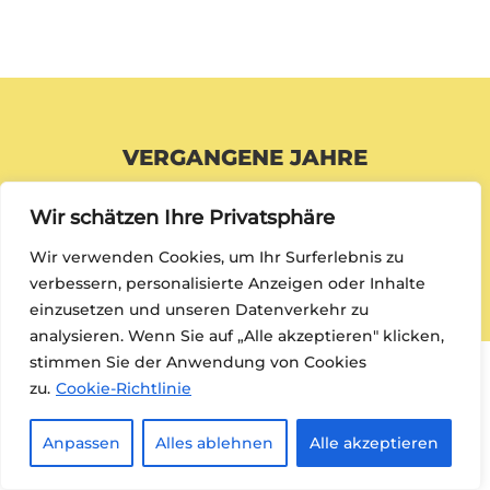
VERGANGENE JAHRE
2024
|
2023
|
2022
|
2021
|
2020
|
2019
|
2018
|
Wir schätzen Ihre Privatsphäre
2017
|
2016
|
2015
|
2014
|
2013
|
2012
|
2011
|
2010
|
Wir verwenden Cookies, um Ihr Surferlebnis zu
2009 und 2008
verbessern, personalisierte Anzeigen oder Inhalte
einzusetzen und unseren Datenverkehr zu
analysieren. Wenn Sie auf „Alle akzeptieren" klicken,
stimmen Sie der Anwendung von Cookies
zu.
Cookie-Richtlinie
Anpassen
Alles ablehnen
Alle akzeptieren
© KARL-NIX-STIFTUNG